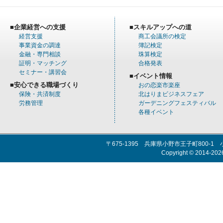
■企業経営への支援
■スキルアップへの道
経営支援
商工会議所の検定
事業資金の調達
簿記検定
金融・専門相談
珠算検定
証明・マッチング
合格発表
セミナー・講習会
■イベント情報
■安心できる職場づくり
おの恋楽市楽座
保険・共済制度
北はりまビジネスフェア
労務管理
ガーデニングフェスティバル
各種イベント
〒675-1395 兵庫県小野市王子町800-1 小野
Copyright © 2014-20