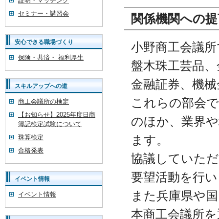
証明・マッチング
セミナー・講習会
関係機関への提
安心できる職場づくり
小野商工会議所
保険・共済・ 福利厚生
盤木珠工芸品、
金融証券、機械
スキルアップへの道
これらの部会で
商工会議所の検定
【お知らせ】2025年度日商
のほか、業界や
簿記検定試験について
ます。
珠算検定
合格発表
協議していただ
要望活動を行い
イベント情報
また兵庫県や国
イベント情報
本商工会議所を