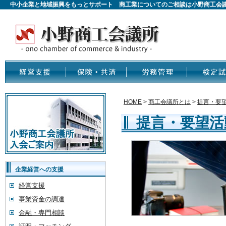
中小企業と地域振興をもっとサポート 商工業についてのご相談は小野商工会
HOME
>
商工会議所とは
>
提言・要
提言・要望活
企業経営への支援
経営支援
事業資金の調達
金融・専門相談